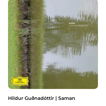
Hildur Guðnadóttir | Saman