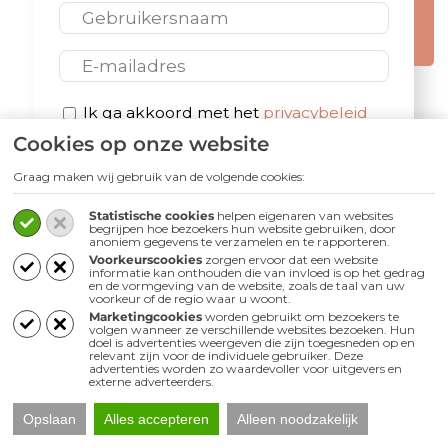
E-mail
Privacybeleid
Ik ga akkoord met het
privacybeleid
Cookies op onze website
*
Graag maken wij gebruik van de volgende cookies:
Statistische cookies
helpen eigenaren van websites
begrijpen hoe bezoekers hun website gebruiken, door
anoniem gegevens te verzamelen en te rapporteren.
Voorkeurscookies
zorgen ervoor dat een website
Volg ons
informatie kan onthouden die van invloed is op het gedrag
en de vormgeving van de website, zoals de taal van uw
voorkeur of de regio waar u woont.
Marketingcookies
worden gebruikt om bezoekers te
volgen wanneer ze verschillende websites bezoeken. Hun
doel is advertenties weergeven die zijn toegesneden op en
relevant zijn voor de individuele gebruiker. Deze
advertenties worden zo waardevoller voor uitgevers en
externe adverteerders.
Opslaan
Alles accepteren
Alleen noodzakelijk