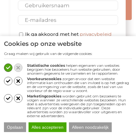
E-mail
Privacybeleid
Ik ga akkoord met het
privacybeleid
Cookies op onze website
*
Graag maken wij gebruik van de volgende cookies:
Statistische cookies
helpen eigenaren van websites
begrijpen hoe bezoekers hun website gebruiken, door
anoniem gegevens te verzamelen en te rapporteren.
Voorkeurscookies
zorgen ervoor dat een website
Volg ons
informatie kan onthouden die van invloed is op het gedrag
en de vormgeving van de website, zoals de taal van uw
voorkeur of de regio waar u woont.
Marketingcookies
worden gebruikt om bezoekers te
volgen wanneer ze verschillende websites bezoeken. Hun
doel is advertenties weergeven die zijn toegesneden op en
relevant zijn voor de individuele gebruiker. Deze
advertenties worden zo waardevoller voor uitgevers en
externe adverteerders.
Opslaan
Alles accepteren
Alleen noodzakelijk