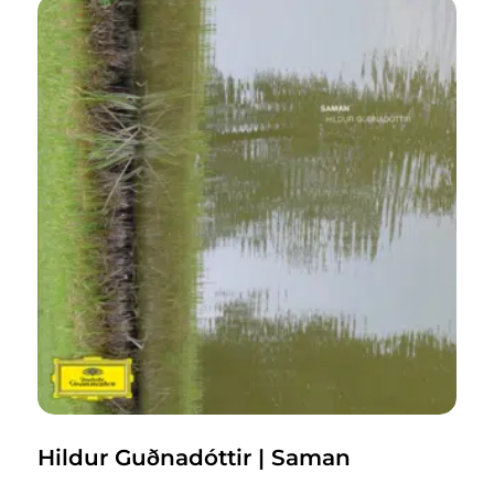
Hildur Guðnadóttir | Saman