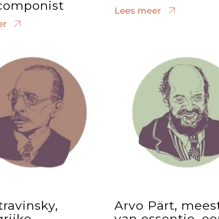
componist
Lees meer
er
travinsky,
Arvo Pärt, mees
rijke
van essentie, e