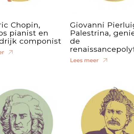
ic Chopin,
Giovanni Pierlui
os pianist en
Palestrina, geni
drijk componist
de
renaissancepoly
er
Lees meer