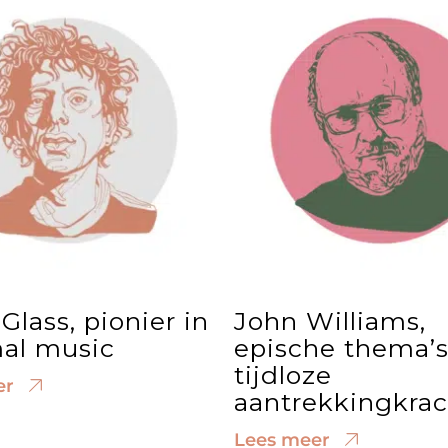
 Glass, pionier in
John Williams,
al music
epische thema’
tijdloze
er
aantrekkingkrac
Lees meer