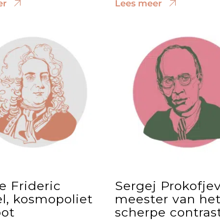
er
Lees meer
e Frideric
Sergej Prokofjev
l, kosmopoliet
meester van he
oot
scherpe contras