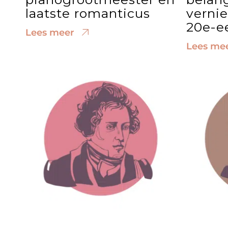
laatste romanticus
verni
20e-e
Lees meer
Lees me