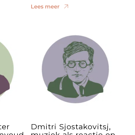
Lees meer
ter
Dmitri Sjostakovitsj,
envoud
muziek als reactie op