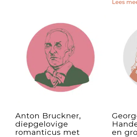
Lees me
Anton Bruckner,
Georg
diepgelovige
Hande
romanticus met
en gr