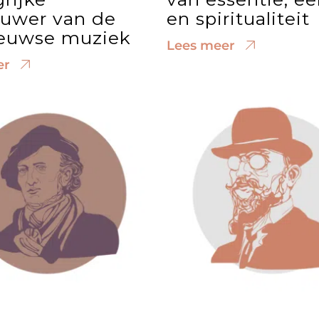
euwer van de
en spiritualiteit
euwse muziek
Lees meer
er