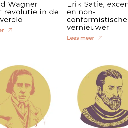
rd Wagner
Erik Satie, exce
 revolutie in de
en non-
wereld
conformistische
vernieuwer
er
Lees meer