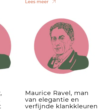
Lees meer
,
Maurice Ravel, man
t
van elegantie en
t
verfijnde klankkleuren