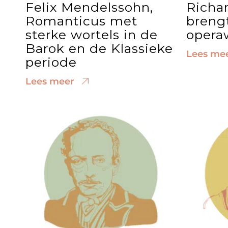
Felix Mendelssohn,
Richa
Romanticus met
brengt
sterke wortels in de
opera
Barok en de Klassieke
Lees me
periode
Lees meer