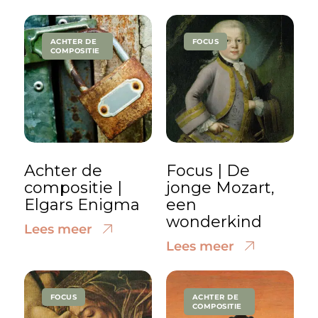
ACHTER DE
FOCUS
COMPOSITIE
Achter de
Focus | De
compositie |
jonge Mozart,
Elgars Enigma
een
wonderkind
Lees meer
Lees meer
FOCUS
ACHTER DE
COMPOSITIE