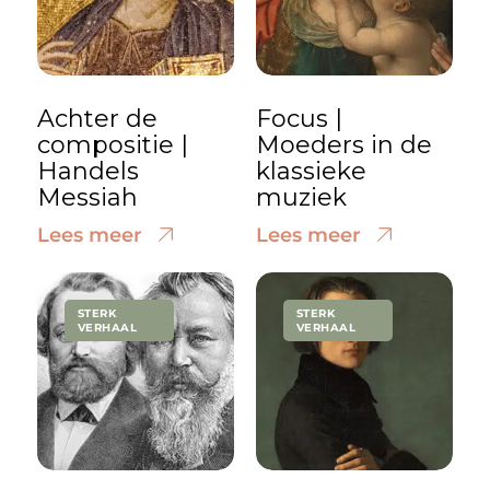
Achter de
Focus |
compositie |
Moeders in de
Handels
klassieke
Messiah
muziek
Lees meer
Lees meer
STERK
STERK
VERHAAL
VERHAAL