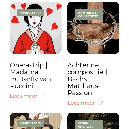
OPERASTRIP
ACHTER DE
COMPOSITIE
Operastrip |
Achter de
Madama
compositie |
Butterfly van
Bachs
Puccini
Matthäus-
Passion
Lees meer
Lees meer
OPERASTRIP
STERK
VERHAAL