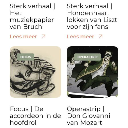
Sterk verhaal |
Sterk verhaal |
Het
Hondenhaar,
muziekpapier
lokken van Liszt
van Bruch
voor zijn fans
Lees meer
Lees meer
FOCUS
OPERASTRIP
Focus | De
Operastrip |
accordeon in de
Don Giovanni
hoofdrol
van Mozart