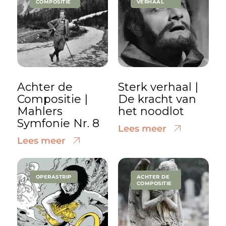
COMPOSITIE
VERHAAL
Achter de
Sterk verhaal |
Compositie |
De kracht van
Mahlers
het noodlot
Symfonie Nr. 8
Lees meer
Lees meer
OPERASTRIP
ACHTER DE
COMPOSITIE