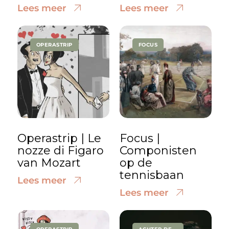
Lees meer
Lees meer
OPERASTRIP
FOCUS
Operastrip | Le
Focus |
nozze di Figaro
Componisten
van Mozart
op de
tennisbaan
Lees meer
Lees meer