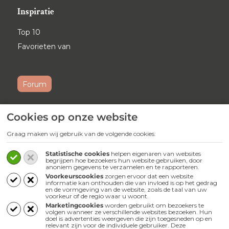
Inspiratie
Top 10
Favorieten van
Forum
Cookies op onze website
Ontvang maandelijks onze
nieuwsbrief
Graag maken wij gebruik van de volgende cookies:
Schrijf je
hier
in voor onze nieuwsbrief.
Statistische cookies
helpen eigenaren van websites
begrijpen hoe bezoekers hun website gebruiken, door
anoniem gegevens te verzamelen en te rapporteren.
Volg ons
Voorkeurscookies
zorgen ervoor dat een website
informatie kan onthouden die van invloed is op het gedrag
en de vormgeving van de website, zoals de taal van uw
Webwinkel
voorkeur of de regio waar u woont.
Marketingcookies
worden gebruikt om bezoekers te
volgen wanneer ze verschillende websites bezoeken. Hun
doel is advertenties weergeven die zijn toegesneden op en
relevant zijn voor de individuele gebruiker. Deze