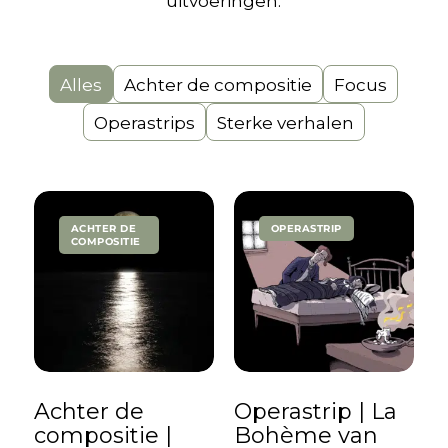
uitvoeringen.
Alles
Achter de compositie
Focus
Operastrips
Sterke verhalen
ACHTER DE
OPERASTRIP
COMPOSITIE
Achter de
Operastrip | La
compositie |
Bohème van