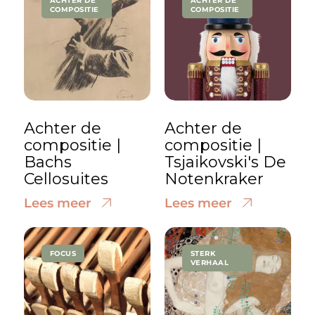
ACHTER DE
ACHTER DE
COMPOSITIE
COMPOSITIE
Achter de
Achter de
compositie |
compositie |
Bachs
Tsjaikovski's De
Cellosuites
Notenkraker
Lees meer
Lees meer
FOCUS
STERK
VERHAAL