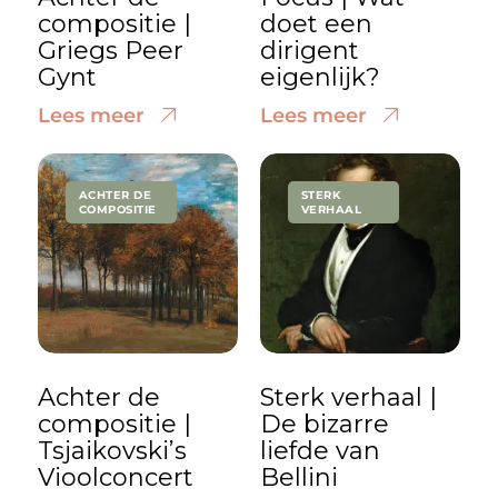
compositie |
doet een
Griegs Peer
dirigent
Gynt
eigenlijk?
Lees meer
Lees meer
ACHTER DE
STERK
COMPOSITIE
VERHAAL
Achter de
Sterk verhaal |
compositie |
De bizarre
Tsjaikovski’s
liefde van
Vioolconcert
Bellini