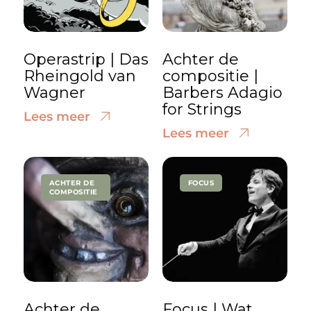
Operastrip | Das
Achter de
Rheingold van
compositie |
Wagner
Barbers Adagio
for Strings
Lees meer
Lees meer
ACHTER DE
FOCUS
COMPOSITIE
Achter de
Focus | Wat