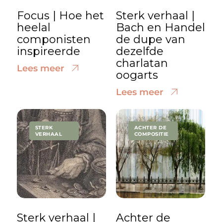
Focus | Hoe het
Sterk verhaal |
heelal
Bach en Handel
componisten
de dupe van
inspireerde
dezelfde
charlatan
Lees meer
oogarts
Lees meer
STERK
ACHTER DE
VERHAAL
COMPOSITIE
Sterk verhaal |
Achter de