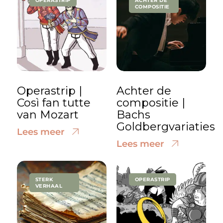
OPERASTRIP
ACHTER DE
COMPOSITIE
Operastrip |
Achter de
Così fan tutte
compositie |
van Mozart
Bachs
Goldbergvariaties
Lees meer
Lees meer
STERK
OPERASTRIP
VERHAAL