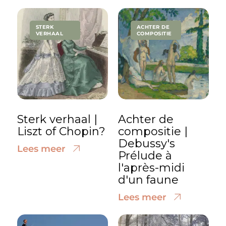
STERK
ACHTER DE
VERHAAL
COMPOSITIE
Sterk verhaal |
Achter de
Liszt of Chopin?
compositie |
Debussy's
Lees meer
Prélude à
l'après-midi
d'un faune
Lees meer