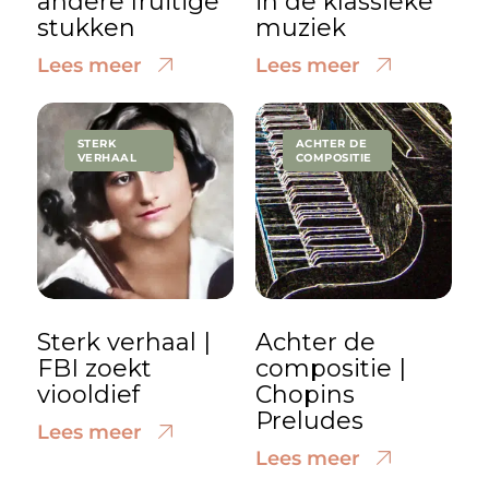
andere fruitige
in de klassieke
stukken
muziek
Lees meer
Lees meer
STERK
ACHTER DE
VERHAAL
COMPOSITIE
Sterk verhaal |
Achter de
FBI zoekt
compositie |
viooldief
Chopins
Preludes
Lees meer
Lees meer