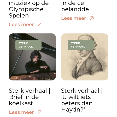
muziek op de
in de cel
Olympische
belandde
Spelen
Lees meer
Lees meer
STERK
STERK
VERHAAL
VERHAAL
Sterk verhaal |
Sterk verhaal |
Brief in de
'U wilt iets
koelkast
beters dan
Haydn?'
Lees meer