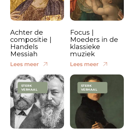
Achter de
Focus |
compositie |
Moeders in de
Handels
klassieke
Messiah
muziek
Lees meer
Lees meer
STERK
STERK
VERHAAL
VERHAAL