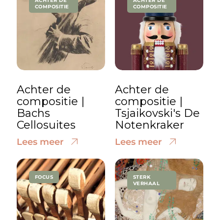
ACHTER DE
ACHTER DE
COMPOSITIE
COMPOSITIE
Achter de
Achter de
compositie |
compositie |
Bachs
Tsjaikovski's De
Cellosuites
Notenkraker
Lees meer
Lees meer
FOCUS
STERK
VERHAAL