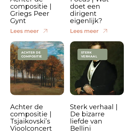
compositie |
doet een
Griegs Peer
dirigent
Gynt
eigenlijk?
Lees meer
Lees meer
ACHTER DE
STERK
COMPOSITIE
VERHAAL
Achter de
Sterk verhaal |
compositie |
De bizarre
Tsjaikovski’s
liefde van
Vioolconcert
Bellini