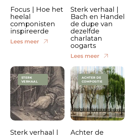
Focus | Hoe het
Sterk verhaal |
heelal
Bach en Handel
componisten
de dupe van
inspireerde
dezelfde
charlatan
Lees meer
oogarts
Lees meer
STERK
ACHTER DE
VERHAAL
COMPOSITIE
Sterk verhaal |
Achter de