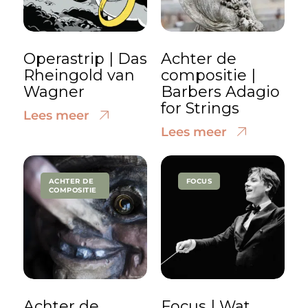
Operastrip | Das
Achter de
Rheingold van
compositie |
Wagner
Barbers Adagio
for Strings
Lees meer
Lees meer
ACHTER DE
FOCUS
COMPOSITIE
Achter de
Focus | Wat