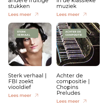
andere fruitige
in de klassieke
stukken
muziek
Lees meer
Lees meer
STERK
ACHTER DE
VERHAAL
COMPOSITIE
Sterk verhaal |
Achter de
FBI zoekt
compositie |
viooldief
Chopins
Preludes
Lees meer
Lees meer