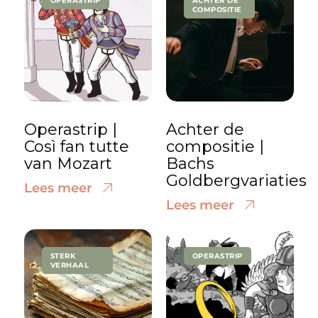
OPERASTRIP
ACHTER DE
COMPOSITIE
Operastrip |
Achter de
Così fan tutte
compositie |
van Mozart
Bachs
Goldbergvariaties
Lees meer
Lees meer
STERK
OPERASTRIP
VERHAAL