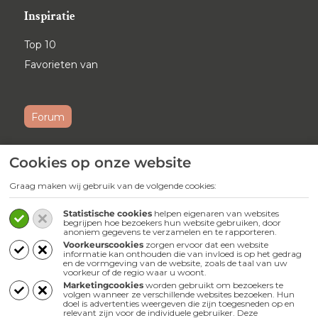
Inspiratie
Top 10
Favorieten van
Forum
Cookies op onze website
Ontvang maandelijks onze
nieuwsbrief
Graag maken wij gebruik van de volgende cookies:
Schrijf je
hier
in voor onze nieuwsbrief.
Statistische cookies
helpen eigenaren van websites
begrijpen hoe bezoekers hun website gebruiken, door
anoniem gegevens te verzamelen en te rapporteren.
Volg ons
Voorkeurscookies
zorgen ervoor dat een website
informatie kan onthouden die van invloed is op het gedrag
en de vormgeving van de website, zoals de taal van uw
Webwinkel
voorkeur of de regio waar u woont.
Marketingcookies
worden gebruikt om bezoekers te
volgen wanneer ze verschillende websites bezoeken. Hun
doel is advertenties weergeven die zijn toegesneden op en
relevant zijn voor de individuele gebruiker. Deze