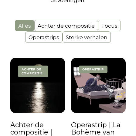
uitvoeringen.
Alles
Achter de compositie
Focus
Operastrips
Sterke verhalen
ACHTER DE
OPERASTRIP
COMPOSITIE
Achter de
Operastrip | La
compositie |
Bohème van