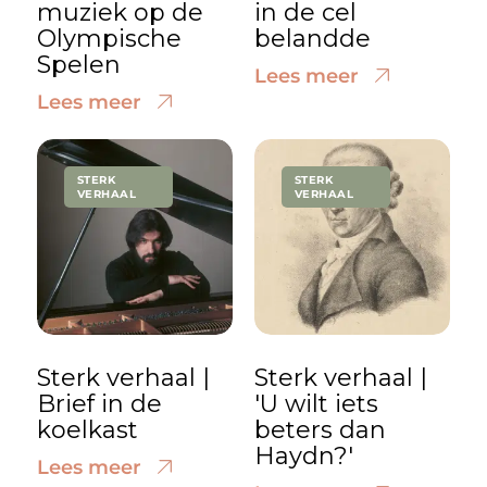
muziek op de
in de cel
Olympische
belandde
Spelen
Lees meer
Lees meer
STERK
STERK
VERHAAL
VERHAAL
Sterk verhaal |
Sterk verhaal |
Brief in de
'U wilt iets
koelkast
beters dan
Haydn?'
Lees meer