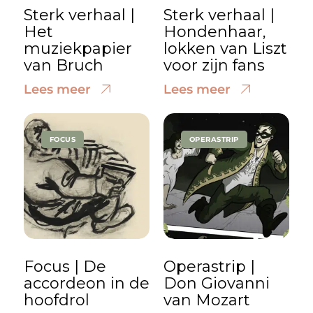
Sterk verhaal |
Sterk verhaal |
Het
Hondenhaar,
muziekpapier
lokken van Liszt
van Bruch
voor zijn fans
Lees meer
Lees meer
FOCUS
OPERASTRIP
Focus | De
Operastrip |
accordeon in de
Don Giovanni
hoofdrol
van Mozart