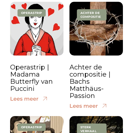
OPERASTRIP
ACHTER DE
COMPOSITIE
Operastrip |
Achter de
Madama
compositie |
Butterfly van
Bachs
Puccini
Matthäus-
Passion
Lees meer
Lees meer
OPERASTRIP
STERK
VERHAAL