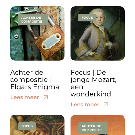
ACHTER DE
FOCUS
COMPOSITIE
Achter de
Focus | De
compositie |
jonge Mozart,
Elgars Enigma
een
wonderkind
Lees meer
Lees meer
FOCUS
ACHTER DE
COMPOSITIE