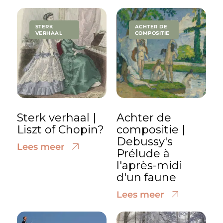
STERK
ACHTER DE
VERHAAL
COMPOSITIE
Sterk verhaal |
Achter de
Liszt of Chopin?
compositie |
Debussy's
Lees meer
Prélude à
l'après-midi
d'un faune
Lees meer