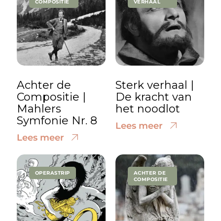
COMPOSITIE
VERHAAL
Achter de
Sterk verhaal |
Compositie |
De kracht van
Mahlers
het noodlot
Symfonie Nr. 8
Lees meer
Lees meer
OPERASTRIP
ACHTER DE
COMPOSITIE