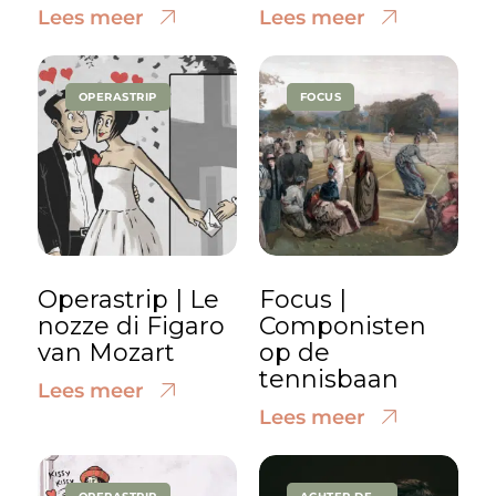
Lees meer
Lees meer
OPERASTRIP
FOCUS
Operastrip | Le
Focus |
nozze di Figaro
Componisten
van Mozart
op de
tennisbaan
Lees meer
Lees meer