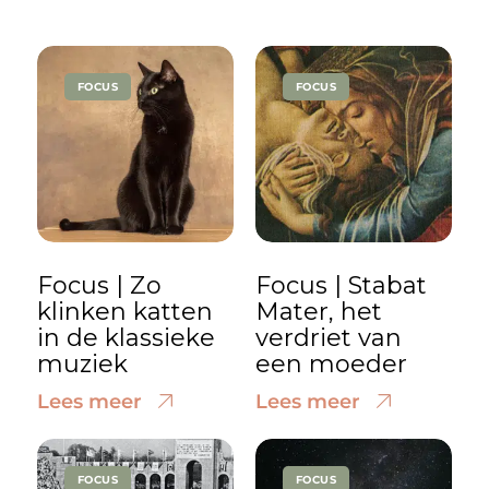
FOCUS
FOCUS
Focus | Zo
Focus | Stabat
klinken katten
Mater, het
in de klassieke
verdriet van
muziek
een moeder
Lees meer
Lees meer
FOCUS
FOCUS