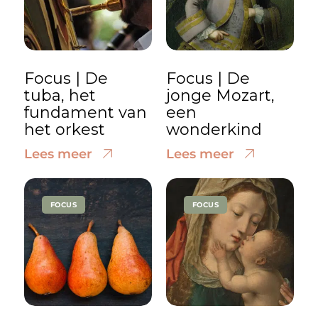
Focus | De
Focus | De
tuba, het
jonge Mozart,
fundament van
een
het orkest
wonderkind
Lees meer
Lees meer
FOCUS
FOCUS