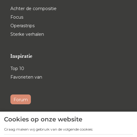
Achter de compositie
Focus
Operastrips
Sterke verhalen
Inspiratie
Top 10
Favorieten van
Forum
Cookies op onze website
Ontvang maandelijks onze
nieuwsbrief
Graag maken wij gebruik van de volgende cookies: