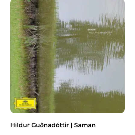
Hildur Guðnadóttir | Saman