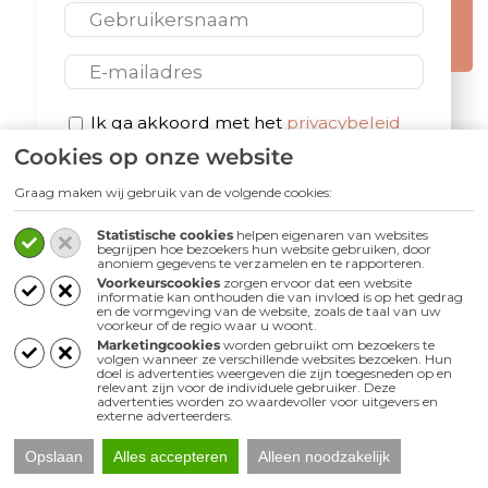
E-mail
Privacybeleid
Ik ga akkoord met het
privacybeleid
Cookies op onze website
*
Graag maken wij gebruik van de volgende cookies:
Statistische cookies
helpen eigenaren van websites
begrijpen hoe bezoekers hun website gebruiken, door
anoniem gegevens te verzamelen en te rapporteren.
Voorkeurscookies
zorgen ervoor dat een website
Volg ons
informatie kan onthouden die van invloed is op het gedrag
en de vormgeving van de website, zoals de taal van uw
voorkeur of de regio waar u woont.
Marketingcookies
worden gebruikt om bezoekers te
volgen wanneer ze verschillende websites bezoeken. Hun
doel is advertenties weergeven die zijn toegesneden op en
relevant zijn voor de individuele gebruiker. Deze
advertenties worden zo waardevoller voor uitgevers en
externe adverteerders.
Opslaan
Alles accepteren
Alleen noodzakelijk