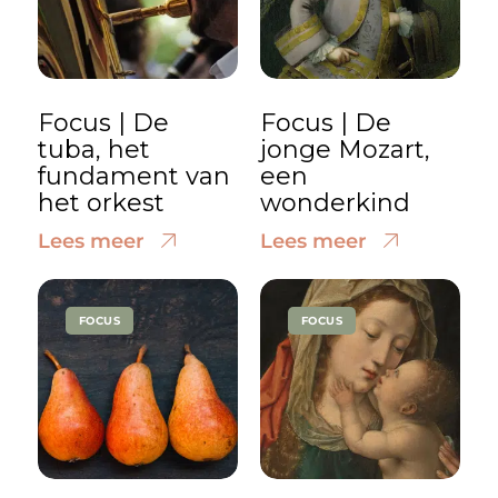
Focus | De
Focus | De
tuba, het
jonge Mozart,
fundament van
een
het orkest
wonderkind
Lees meer
Lees meer
FOCUS
FOCUS