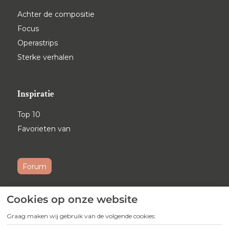
Achter de compositie
Focus
Operastrips
Sterke verhalen
Inspiratie
Top 10
Favorieten van
Forum
Cookies op onze website
Ontvang maandelijks onze
nieuwsbrief
Graag maken wij gebruik van de volgende cookies: