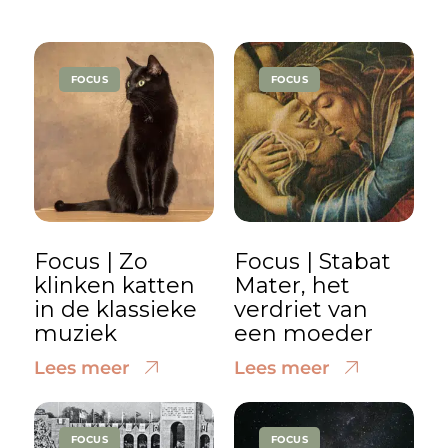
FOCUS
FOCUS
Focus | Zo
Focus | Stabat
klinken katten
Mater, het
in de klassieke
verdriet van
muziek
een moeder
Lees meer
Lees meer
FOCUS
FOCUS