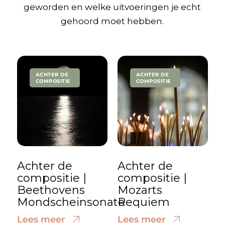
geworden en welke uitvoeringen je echt
gehoord moet hebben.
ACHTER DE
ACHTER DE
COMPOSITIE
COMPOSITIE
Achter de
Achter de
compositie |
compositie |
Beethovens
Mozarts
Mondscheinsonate
Requiem
Lees meer
Lees meer