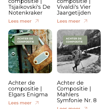
compositie |
compositie |
Tsjaikovski's De
Vivaldi's Vier
Notenkraker
Jaargetijden
Lees meer
Lees meer
ACHTER DE
ACHTER DE
COMPOSITIE
COMPOSITIE
Achter de
Achter de
compositie |
Compositie |
Elgars Enigma
Mahlers
Symfonie Nr. 8
Lees meer
Lees meer