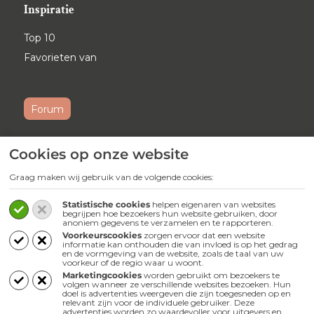
Inspiratie
Top 10
Favorieten van
Forum
Cookies op onze website
Ontvang maandelijks onze
nieuwsbrief
Graag maken wij gebruik van de volgende cookies:
Schrijf je
hier
in voor onze nieuwsbrief.
Statistische cookies
helpen eigenaren van websites
begrijpen hoe bezoekers hun website gebruiken, door
anoniem gegevens te verzamelen en te rapporteren.
Volg ons
Voorkeurscookies
zorgen ervoor dat een website
informatie kan onthouden die van invloed is op het gedrag
en de vormgeving van de website, zoals de taal van uw
Webwinkel
voorkeur of de regio waar u woont.
Marketingcookies
worden gebruikt om bezoekers te
volgen wanneer ze verschillende websites bezoeken. Hun
doel is advertenties weergeven die zijn toegesneden op en
relevant zijn voor de individuele gebruiker. Deze
advertenties worden zo waardevoller voor uitgevers en