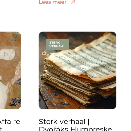
Lees meer
STERK
VERHAAL
Affaire
Sterk verhaal |
t
Dvořáks Humoreske