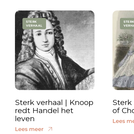
STERK
STER
VERHAAL
VERH
Sterk verhaal | Knoop
Sterk 
redt Handel het
of Ch
leven
Lees m
Lees meer