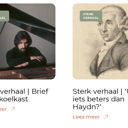
K
STERK
AAL
VERHAAL
verhaal | Brief
Sterk verhaal | '
 koelkast
iets beters dan
Haydn?'
eer
Lees meer