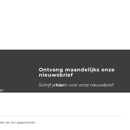
Ontvang maandelijks onze
nieuwsbrief
Schrijf je
hier
in voor onze nieuwsbrief.
an
Volg ons
Webwinkel
en en te rapporteren.