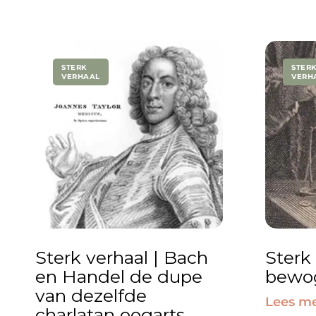
STERK
STER
VERHAAL
VERH
Sterk verhaal | Bach
Sterk
en Handel de dupe
bewog
van dezelfde
Lees m
charlatan oogarts