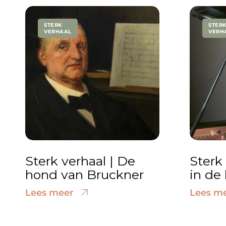
STERK
STER
VERHAAL
VERH
Sterk verhaal | De
Sterk 
hond van Bruckner
in de
Lees meer
Lees m