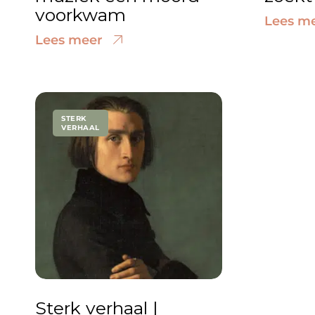
voorkwam
Lees m
Lees meer
STERK
VERHAAL
Sterk verhaal |