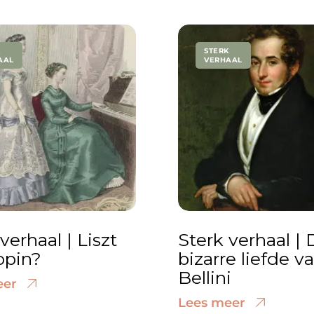
K
STERK
AAL
VERHAAL
verhaal | Liszt
Sterk verhaal | 
opin?
bizarre liefde v
Bellini
eer
Lees meer