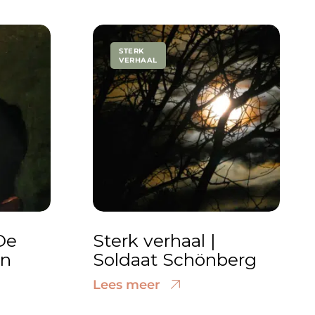
STERK
VERHAAL
De
Sterk verhaal |
an
Soldaat Schönberg
Lees meer