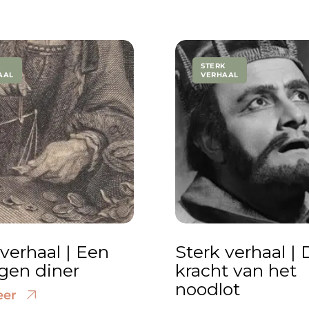
K
STERK
AAL
VERHAAL
 verhaal | Een
Sterk verhaal | 
en diner
kracht van het
noodlot
eer