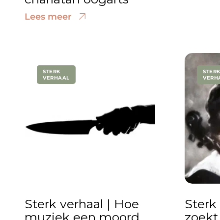
Lees meer
STERK
STER
VERHAAL
VERH
Sterk verhaal | Hoe
Sterk 
muziek een moord
zoekt 