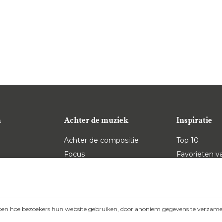
n
Achter de muziek
Inspiratie
Achter de compositie
Top 10
Focus
Favorieten v
et
Operastrips
Sterke verhalen
Forum
pen hoe bezoekers hun website gebruiken, door anoniem gegevens te verzamel