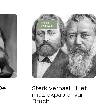
STERK
VERHAAL
De
Sterk verhaal | Het
muziekpapier van
Bruch