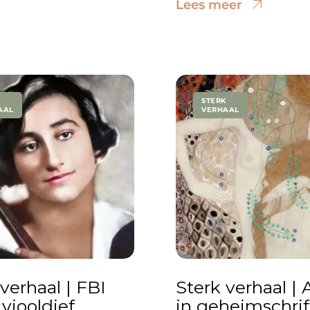
Lees meer
K
STERK
AAL
VERHAAL
verhaal | FBI
Sterk verhaal | 
viooldief
in geheimschrif