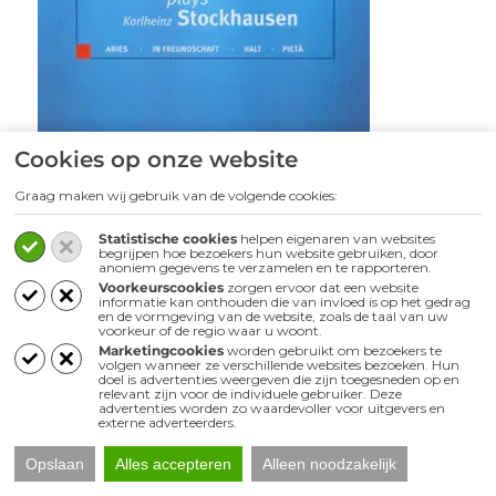
Cookies op onze website
Graag maken wij gebruik van de volgende cookies:
Statistische cookies
helpen eigenaren van websites
begrijpen hoe bezoekers hun website gebruiken, door
anoniem gegevens te verzamelen en te rapporteren.
Voorkeurscookies
zorgen ervoor dat een website
Markus Stockhausen
informatie kan onthouden die van invloed is op het gedrag
en de vormgeving van de website, zoals de taal van uw
plays Karlheinz
voorkeur of de regio waar u woont.
Marketingcookies
worden gebruikt om bezoekers te
Stockhausen
volgen wanneer ze verschillende websites bezoeken. Hun
doel is advertenties weergeven die zijn toegesneden op en
relevant zijn voor de individuele gebruiker. Deze
advertenties worden zo waardevoller voor uitgevers en
Luister het album
externe adverteerders.
Opslaan
Alles accepteren
Alleen noodzakelijk
8.
Licht
– Karlheinz