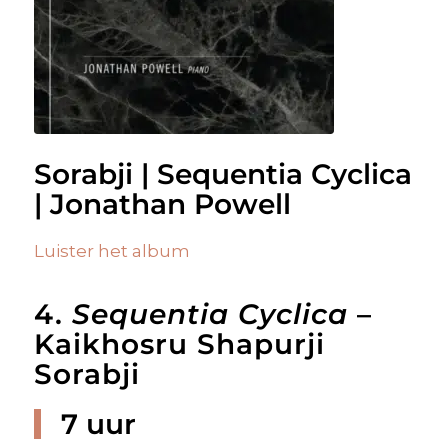
Sorabji | Sequentia Cyclica
| Jonathan Powell
Luister het album
4.
Sequentia Cyclica
–
Kaikhosru Shapurji
Sorabji
7 uur