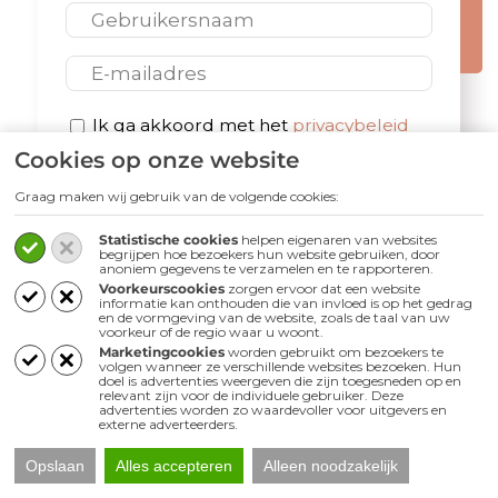
E-mail
Privacybeleid
Ik ga akkoord met het
privacybeleid
Cookies op onze website
*
Graag maken wij gebruik van de volgende cookies:
Statistische cookies
helpen eigenaren van websites
begrijpen hoe bezoekers hun website gebruiken, door
anoniem gegevens te verzamelen en te rapporteren.
Voorkeurscookies
zorgen ervoor dat een website
Volg ons
informatie kan onthouden die van invloed is op het gedrag
en de vormgeving van de website, zoals de taal van uw
voorkeur of de regio waar u woont.
Marketingcookies
worden gebruikt om bezoekers te
volgen wanneer ze verschillende websites bezoeken. Hun
doel is advertenties weergeven die zijn toegesneden op en
relevant zijn voor de individuele gebruiker. Deze
advertenties worden zo waardevoller voor uitgevers en
externe adverteerders.
Opslaan
Alles accepteren
Alleen noodzakelijk