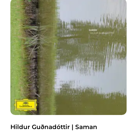
Hildur Guðnadóttir | Saman