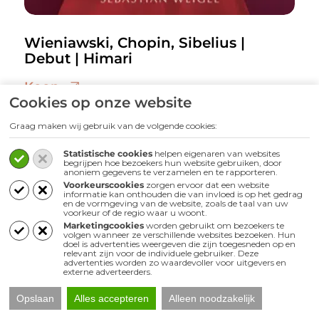
Wieniawski, Chopin, Sibelius |
Debut | Himari
Koop
Cookies op onze website
Graag maken wij gebruik van de volgende cookies:
Statistische cookies
helpen eigenaren van websites
begrijpen hoe bezoekers hun website gebruiken, door
anoniem gegevens te verzamelen en te rapporteren.
Voorkeurscookies
zorgen ervoor dat een website
Blijf verbonden met de
informatie kan onthouden die van invloed is op het gedrag
en de vormgeving van de website, zoals de taal van uw
wereld van klassieke
voorkeur of de regio waar u woont.
Marketingcookies
worden gebruikt om bezoekers te
muziek
volgen wanneer ze verschillende websites bezoeken. Hun
doel is advertenties weergeven die zijn toegesneden op en
relevant zijn voor de individuele gebruiker. Deze
advertenties worden zo waardevoller voor uitgevers en
Ontvang onze nieuwsbrief, volg ons voor
externe adverteerders.
nieuwe inspiratie en maak jouw
Opslaan
Alles accepteren
Alleen noodzakelijk
persoonlijke profiel aan om nog meer