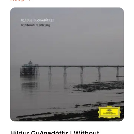
Hildur Guðnadóttir | Without