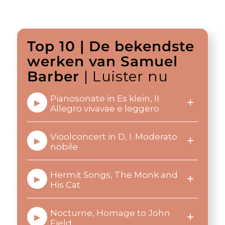
Top 10 | De bekendste
werken van Samuel
Barber
| Luister nu
Pianosonate in Es klein, II.
+
▶
Allegro vivavae e leggero
Vioolconcert in D, I. Moderato
+
▶
nobile
Hermit Songs, The Monk and
+
▶
His Cat
Nocturne, Homage to John
+
▶
Field