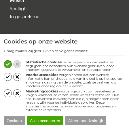
Musici
Spotlight
In gesprek met
Achter de muziek
Cookies op onze website
Achter de compositie
Graag maken wij gebruik van de volgende cookies:
Focus
Statistische cookies
helpen eigenaren van websites
Operastrips
begrijpen hoe bezoekers hun website gebruiken, door
anoniem gegevens te verzamelen en te rapporteren.
Sterke verhalen
Voorkeurscookies
zorgen ervoor dat een website
informatie kan onthouden die van invloed is op het gedrag
en de vormgeving van de website, zoals de taal van uw
voorkeur of de regio waar u woont.
Marketingcookies
worden gebruikt om bezoekers te
Inspiratie
volgen wanneer ze verschillende websites bezoeken. Hun
doel is advertenties weergeven die zijn toegesneden op en
relevant zijn voor de individuele gebruiker. Deze
Top 10
advertenties worden zo waardevoller voor uitgevers en
externe adverteerders.
Favorieten van
Opslaan
Alles accepteren
Alleen noodzakelijk