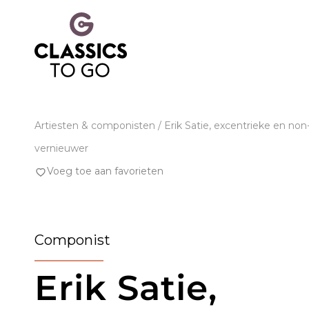
Artiesten & componisten
/ Erik Satie, excentrieke en no
vernieuwer
Voeg toe aan favorieten
Componist
Erik Satie,