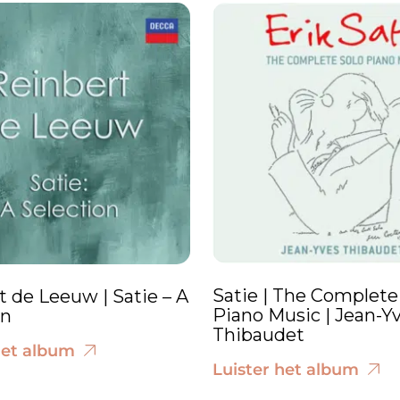
Satie | The Complete
t de Leeuw | Satie – A
Piano Music | Jean-Y
on
Thibaudet
het album
Luister het album