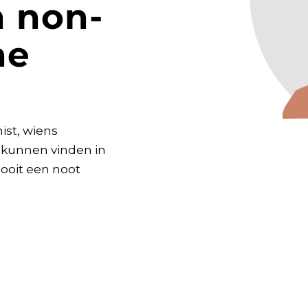
n non-
he
ist, wiens
 kunnen vinden in
nooit een noot