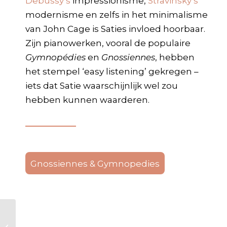
Debussy’s
impressionisme,
Stravinsky’s
modernisme en zelfs in het minimalisme
van John Cage is Saties invloed hoorbaar.
Zijn pianowerken, vooral de populaire
Gymnopédies
en
Gnossiennes
, hebben
het stempel ‘easy listening’ gekregen –
iets dat Satie waarschijnlijk wel zou
hebben kunnen waarderen.
Gnossiennes & Gymnopedies
Richard Strauss,
weelderige