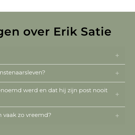
en over Erik Satie
kunstenaarsleven?
genoemd werd en dat hij zijn post nooit
en vaak zo vreemd?