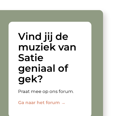
Vind jij de
muziek van
Satie
geniaal of
gek?
Praat mee op ons forum.
Ga naar het forum →