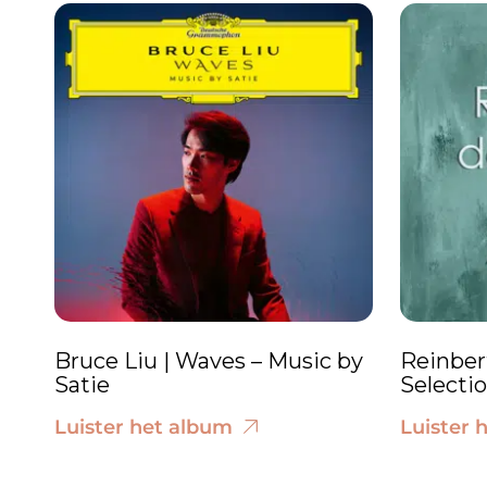
Bruce Liu | Waves – Music by
Reinber
Satie
Selecti
Luister het album
Luister 