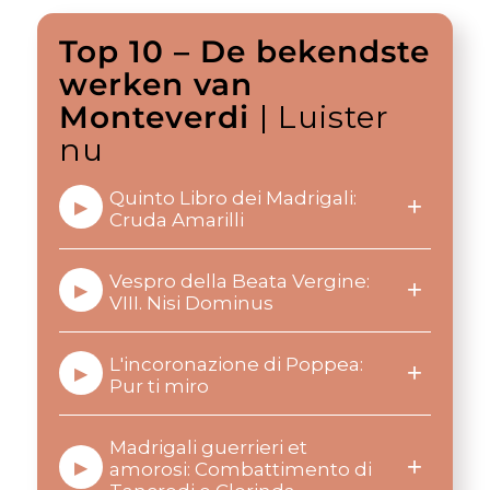
Top 10 – De bekendste
werken van
Monteverdi
| Luister
nu
Quinto Libro dei Madrigali:
+
▶
Cruda Amarilli
Vespro della Beata Vergine:
+
▶
VIII. Nisi Dominus
L'incoronazione di Poppea:
+
▶
Pur ti miro
Madrigali guerrieri et
+
▶
amorosi: Combattimento di