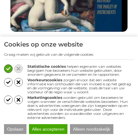
Combattimento di Tancredi e Clorinda, Il
Cookies op onze website
ballo delle ingrate | Parley of instruments
Graag maken wij gebruik van de volgende cookies:
Luister het album
Statistische cookies
helpen eigenaren van websites
begrijpen hoe bezoekers hun website gebruiken, door
anoniem gegevens te verzamelen en te rapporteren.
Voorkeurscookies
zorgen ervoor dat een website
informatie kan onthouden die van invloed is op het gedrag
en de vormgeving van de website, zoals de taal van uw
voorkeur of de regio waar u woont.
Marketingcookies
worden gebruikt om bezoekers te
volgen wanneer ze verschillende websites bezoeken. Hun
doel is advertenties weergeven die zijn toegesneden op en
relevant zijn voor de individuele gebruiker. Deze
advertenties worden zo waardevoller voor uitgevers en
externe adverteerders.
Opslaan
Alles accepteren
Alleen noodzakelijk