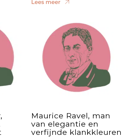
Lees meer
,
Maurice Ravel, man
t
van elegantie en
t
verfijnde klankkleuren