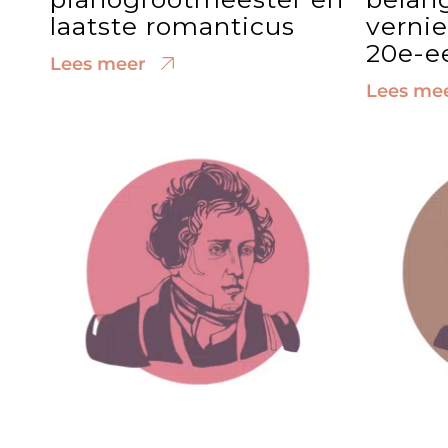
laatste romanticus
verni
20e-e
Lees meer
Lees me