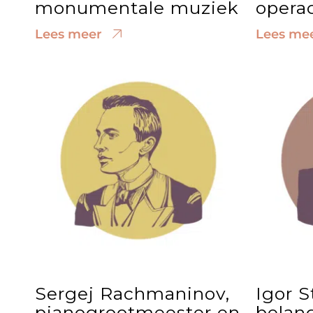
monumentale muziek
opera
Lees meer
Lees me
Sergej Rachmaninov,
Igor S
pianogrootmeester en
belang