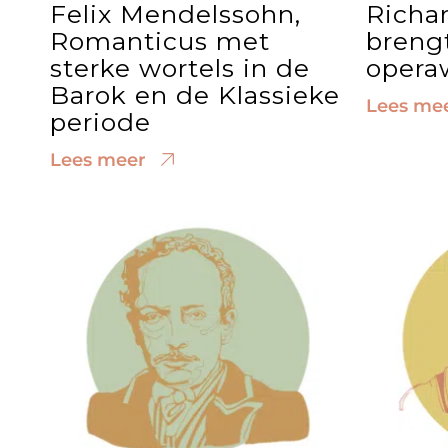
Felix Mendelssohn,
Richa
Romanticus met
brengt
sterke wortels in de
opera
Barok en de Klassieke
Lees me
periode
Lees meer