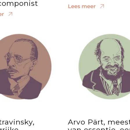
componist
Lees meer
er
travinsky,
Arvo Pärt, mees
rijke
van essentie, e