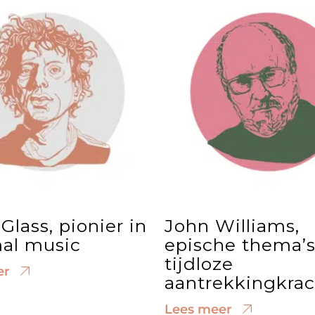
 Glass, pionier in
John Williams,
al music
epische thema’
tijdloze
er
aantrekkingkrac
Lees meer