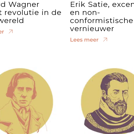
rd Wagner
Erik Satie, exce
 revolutie in de
en non-
wereld
conformistische
vernieuwer
er
Lees meer