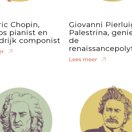
ic Chopin,
Giovanni Pierlui
os pianist en
Palestrina, geni
drijk componist
de
renaissancepoly
er
Lees meer