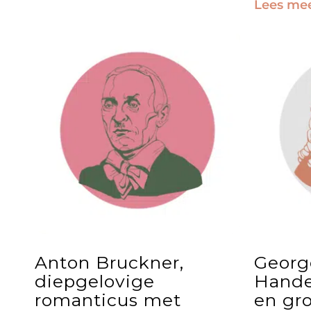
Lees me
Anton Bruckner,
Georg
diepgelovige
Hande
romanticus met
en gr