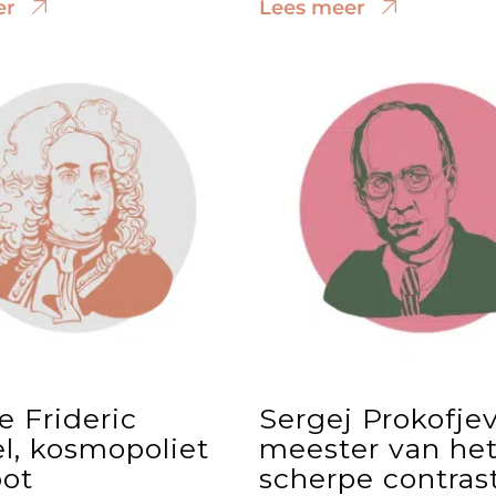
er
Lees meer
e Frideric
Sergej Prokofjev
l, kosmopoliet
meester van he
oot
scherpe contras