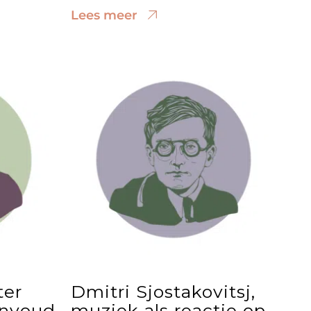
Lees meer
ter
Dmitri Sjostakovitsj,
envoud
muziek als reactie op