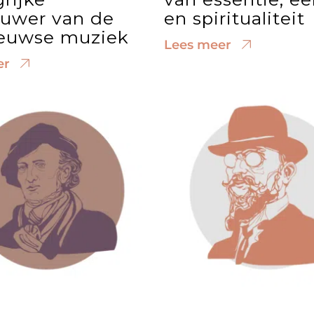
euwer van de
en spiritualiteit
euwse muziek
Lees meer
er