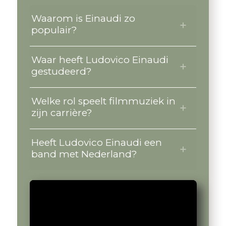
Waarom is Einaudi zo
populair?
Waar heeft Ludovico Einaudi
gestudeerd?
Welke rol speelt filmmuziek in
zijn carrière?
Heeft Ludovico Einaudi een
band met Nederland?