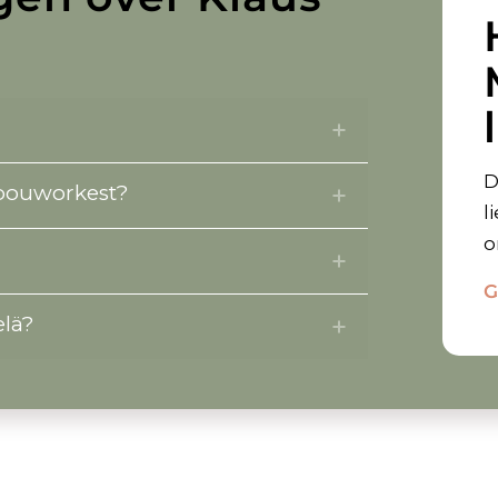
D
ebouworkest?
l
o
G
elä?