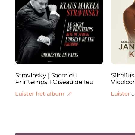
Stravinsky | Sacre du
Sibelius
Printemps, l’Oiseau de feu
Vioolco
Luister het album
Luister
o