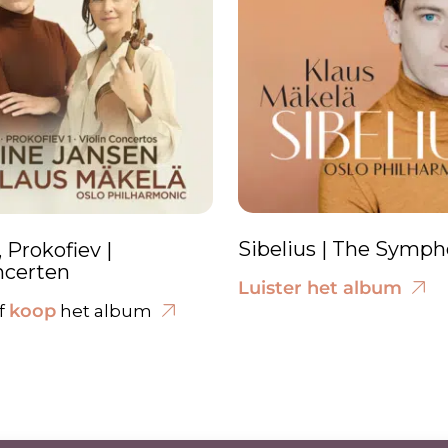
Sibelius | The Symph
, Prokofiev |
ncerten
Luister het album
koop
f
het album