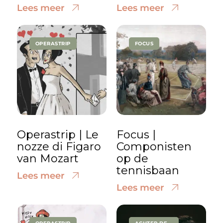
Lees meer
Lees meer
OPERASTRIP
FOCUS
Operastrip | Le
Focus |
nozze di Figaro
Componisten
van Mozart
op de
tennisbaan
Lees meer
Lees meer