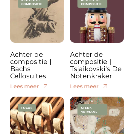
ACHTER DE
ACHTER DE
COMPOSITIE
COMPOSITIE
Achter de
Achter de
compositie |
compositie |
Bachs
Tsjaikovski's De
Cellosuites
Notenkraker
Lees meer
Lees meer
FOCUS
STERK
VERHAAL