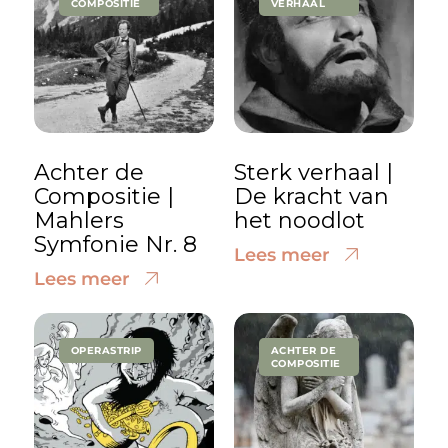
COMPOSITIE
VERHAAL
Achter de
Sterk verhaal |
Compositie |
De kracht van
Mahlers
het noodlot
Symfonie Nr. 8
Lees meer
Lees meer
OPERASTRIP
ACHTER DE
COMPOSITIE