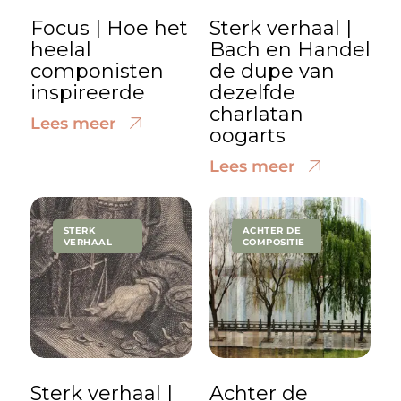
Focus | Hoe het
Sterk verhaal |
heelal
Bach en Handel
componisten
de dupe van
inspireerde
dezelfde
charlatan
Lees meer
oogarts
Lees meer
STERK
ACHTER DE
VERHAAL
COMPOSITIE
Sterk verhaal |
Achter de