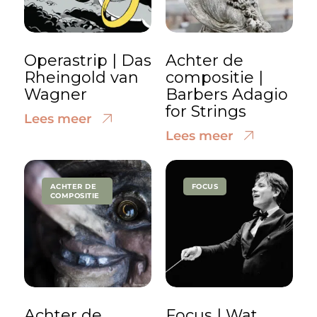
Operastrip | Das
Achter de
Rheingold van
compositie |
Wagner
Barbers Adagio
for Strings
Lees meer
Lees meer
ACHTER DE
FOCUS
COMPOSITIE
Achter de
Focus | Wat