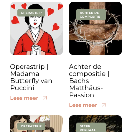
OPERASTRIP
ACHTER DE
COMPOSITIE
Operastrip |
Achter de
Madama
compositie |
Butterfly van
Bachs
Puccini
Matthäus-
Passion
Lees meer
Lees meer
OPERASTRIP
STERK
VERHAAL