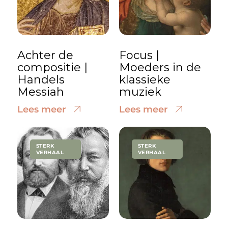
Achter de
Focus |
compositie |
Moeders in de
Handels
klassieke
Messiah
muziek
Lees meer
Lees meer
STERK
STERK
VERHAAL
VERHAAL