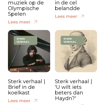
muziek op de
in de cel
Olympische
belandde
Spelen
Lees meer
Lees meer
STERK
STERK
VERHAAL
VERHAAL
Sterk verhaal |
Sterk verhaal |
Brief in de
'U wilt iets
koelkast
beters dan
Haydn?'
Lees meer