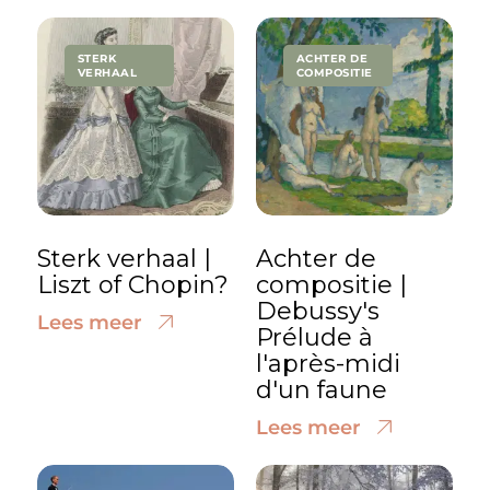
STERK
ACHTER DE
VERHAAL
COMPOSITIE
Sterk verhaal |
Achter de
Liszt of Chopin?
compositie |
Debussy's
Lees meer
Prélude à
l'après-midi
d'un faune
Lees meer