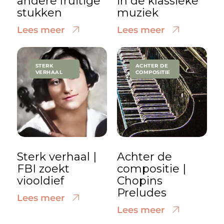
andere fruitige
in de klassieke
stukken
muziek
Lees meer
Lees meer
STERK
ACHTER DE
VERHAAL
COMPOSITIE
Sterk verhaal |
Achter de
FBI zoekt
compositie |
viooldief
Chopins
Preludes
Lees meer
Lees meer