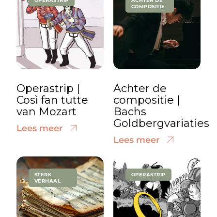
OPERASTRIP
ACHTER DE
COMPOSITIE
Operastrip |
Achter de
Così fan tutte
compositie |
van Mozart
Bachs
Goldbergvariaties
Lees meer
Lees meer
STERK
OPERASTRIP
VERHAAL