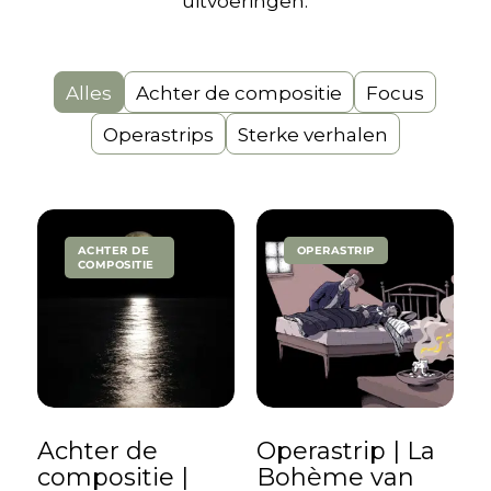
uitvoeringen.
Alles
Achter de compositie
Focus
Operastrips
Sterke verhalen
ACHTER DE
OPERASTRIP
COMPOSITIE
Achter de
Operastrip | La
compositie |
Bohème van