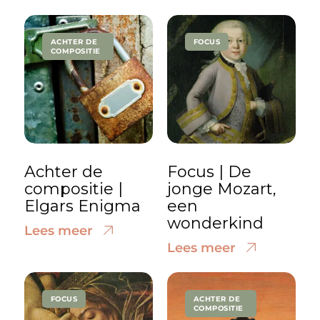
ACHTER DE
FOCUS
COMPOSITIE
Achter de
Focus | De
compositie |
jonge Mozart,
Elgars Enigma
een
wonderkind
Lees meer
Lees meer
FOCUS
ACHTER DE
COMPOSITIE