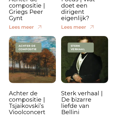
compositie |
doet een
Griegs Peer
dirigent
Gynt
eigenlijk?
Lees meer
Lees meer
ACHTER DE
STERK
COMPOSITIE
VERHAAL
Achter de
Sterk verhaal |
compositie |
De bizarre
Tsjaikovski’s
liefde van
Vioolconcert
Bellini