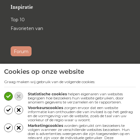
Inspiratie
Top 10
Favorieten van
Forum
Cookies op onze website
Ontvang maandelijks onze
nieuwsbrief
Graag maken wij gebruik van de volgende cookies:
Schrijf je
hier
in voor onze nieuwsbrief.
Statistische cookies
helpen eigenaren van websites
begrijpen hoe bezoekers hun website gebruiken, door
anoniem gegevens te verzamelen en te rapporteren.
Volg ons
Voorkeurscookies
zorgen ervoor dat een website
informatie kan onthouden die van invloed is op het gedrag
en de vormgeving van de website, zoals de taal van uw
Webwinkel
voorkeur of de regio waar u woont.
Marketingcookies
worden gebruikt om bezoekers te
volgen wanneer ze verschillende websites bezoeken. Hun
doel is advertenties weergeven die zijn toegesneden op en
relevant zijn voor de individuele gebruiker. Deze