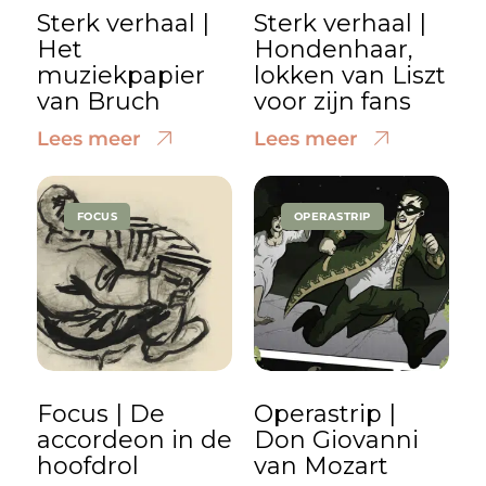
Sterk verhaal |
Sterk verhaal |
Het
Hondenhaar,
muziekpapier
lokken van Liszt
van Bruch
voor zijn fans
Lees meer
Lees meer
FOCUS
OPERASTRIP
Focus | De
Operastrip |
accordeon in de
Don Giovanni
hoofdrol
van Mozart