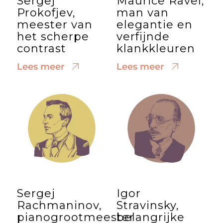
Sergej
Maurice Ravel,
Prokofjev,
man van
meester van
elegantie en
het scherpe
verfijnde
contrast
klankkleuren
Lees meer
Lees meer
Sergej
Igor
Rachmaninov,
Stravinsky,
pianogrootmeester
belangrijke