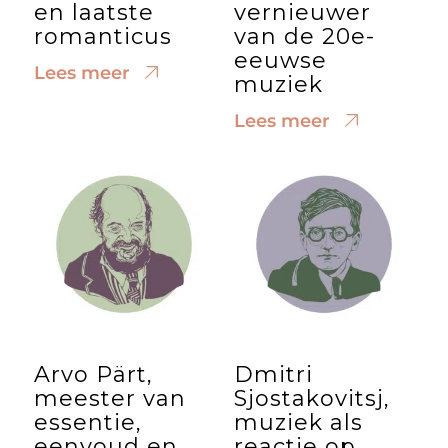
en laatste
vernieuwer
romanticus
van de 20e-
eeuwse
Lees meer
muziek
Lees meer
Arvo Pärt,
Dmitri
meester van
Sjostakovitsj,
essentie,
muziek als
eenvoud en
reactie op