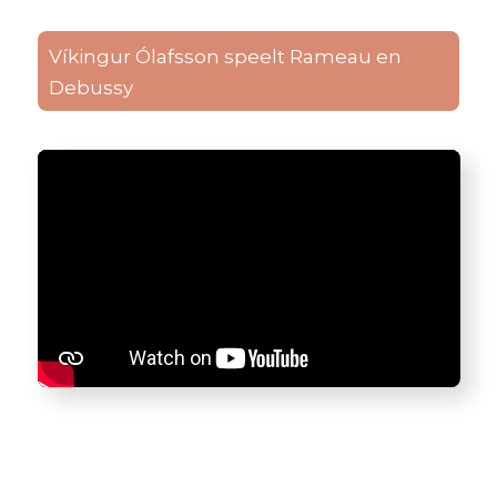
Víkingur Ólafsson speelt Rameau en
Debussy