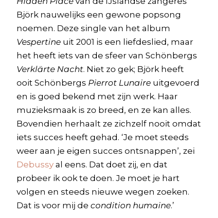
Hidden Place
van de IJslandse zangeres
Björk nauwelijks een gewone popsong
noemen. Deze single van het album
Vespertine
uit 2001 is een liefdeslied, maar
het heeft iets van de sfeer van Schönbergs
Verklärte Nacht
. Niet zo gek; Björk heeft
ooit Schönbergs
Pierrot Lunaire
uitgevoerd
en is goed bekend met zijn werk. Haar
muzieksmaak is zo breed, en ze kan alles.
Bovendien herhaalt ze zichzelf nooit omdat
iets succes heeft gehad. ‘Je moet steeds
weer aan je eigen succes ontsnappen’, zei
Debussy
al eens. Dat doet zij, en dat
probeer ik ook te doen. Je moet je hart
volgen en steeds nieuwe wegen zoeken.
Dat is voor mij de
condition humaine
.’