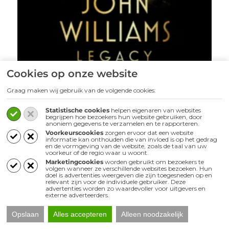
Cookies op onze website
Graag maken wij gebruik van de volgende cookies:
John Williams | Legacy
Statistische cookies
helpen eigenaren van websites
begrijpen hoe bezoekers hun website gebruiken, door
Koop
anoniem gegevens te verzamelen en te rapporteren.
Voorkeurscookies
zorgen ervoor dat een website
informatie kan onthouden die van invloed is op het gedrag
en de vormgeving van de website, zoals de taal van uw
voorkeur of de regio waar u woont.
Marketingcookies
worden gebruikt om bezoekers te
volgen wanneer ze verschillende websites bezoeken. Hun
doel is advertenties weergeven die zijn toegesneden op en
relevant zijn voor de individuele gebruiker. Deze
advertenties worden zo waardevoller voor uitgevers en
externe adverteerders.
Opslaan
Alles accepteren
Alleen noodzakelijk