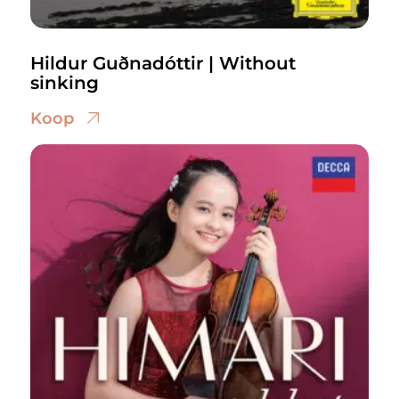
Hildur Guðnadóttir | Without
sinking
Koop