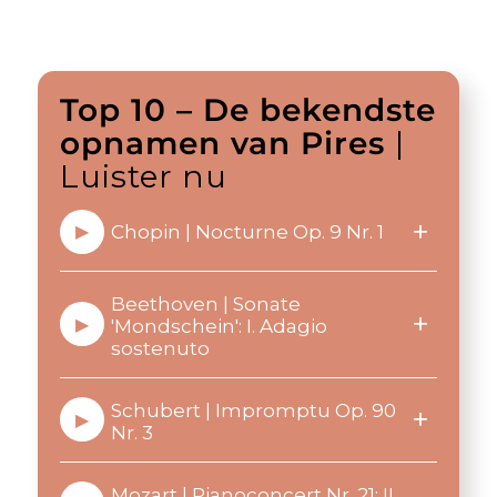
Top 10 – De bekendste
opnamen van Pires
|
Luister nu
+
Chopin | Nocturne Op. 9 Nr. 1
▶
Beethoven | Sonate
+
▶
'Mondschein': I. Adagio
sostenuto
Schubert | Impromptu Op. 90
+
▶
Nr. 3
Mozart | Pianoconcert Nr. 21: II.